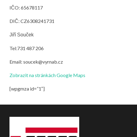
IČO: 65678117
DIČ: CZ6308241731
Jiří Souček
Tel:731 487 206
Email: soucek@vyrnab.cz
Zobrazit na stránkách Google Maps
[wpgmza id=”1″]